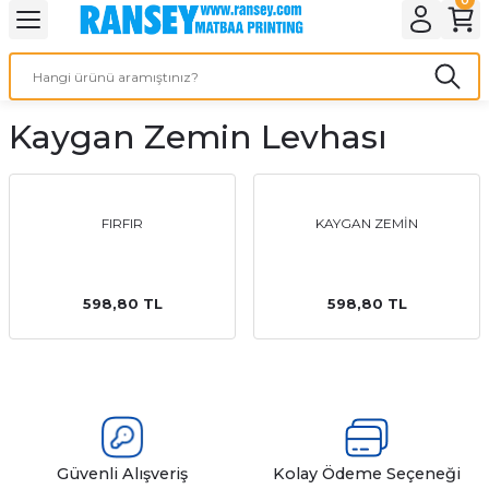
Geri Dön
Geri Dön
Geri Dön
Geri Dön
Geri Dön
Geri Dön
Geri Dön
eri
ı
nleri
 Ürünleri
ar
Kaygan Zemin Levhası
Baskı
si
rünler
tiye
FIRFIR
KAYGAN ZEMİN
deleri
ler
esi
598,80 TL
598,80 TL
s Kağıdı
 Baskı
Güvenli Alışveriş
Kolay Ödeme Seçeneği