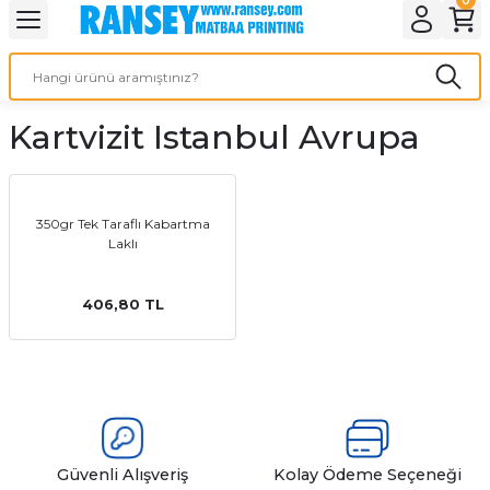
Geri Dön
Geri Dön
Geri Dön
Geri Dön
Geri Dön
Geri Dön
Geri Dön
eri
ı
nleri
 Ürünleri
ar
Kartvizit Istanbul Avrupa
Baskı
si
rünler
tiye
350gr Tek Taraflı Kabartma
Laklı
deleri
ler
esi
406,80 TL
s Kağıdı
 Baskı
Güvenli Alışveriş
Kolay Ödeme Seçeneği