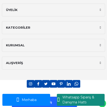
ÜYELİK
KATEGORİLER
KURUMSAL
ALIŞVERİŞ
PCI-DSS Ödeme Güvenliği
7/24 Canlı Destek
Whatsapp Sipariş &
Ransey © 2026 - Tüm Hakları Saklıdır
Merhaba
Danışma Hattı
Korumalı Alışveriş
iyzico Korumalı Alışveriş
ideasoft
ile
e-