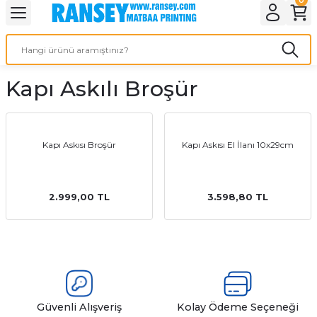
Geri Dön
Geri Dön
Geri Dön
Geri Dön
Geri Dön
Geri Dön
Geri Dön
eri
ı
nleri
 Ürünleri
ar
Kapı Askılı Broşür
Baskı
si
rünler
tiye
Kapı Askısı Broşür
Kapı Askısı El İlanı 10x29cm
deleri
ler
esi
2.999,00 TL
3.598,80 TL
s Kağıdı
 Baskı
Güvenli Alışveriş
Kolay Ödeme Seçeneği