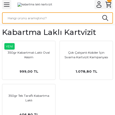
Geri Dön
Geri Dön
Geri Dön
Geri Dön
Geri Dön
Geri Dön
Geri Dön
eri
ı
nleri
 Ürünleri
ar
Kabartma Laklı Kartvizit
Baskı
si
rünler
tiye
YENİ
350gr Kabartmalı Laklı Oval
Çok Çalışanlı Kobiler İçin
Kesim
Sıvama Kartvizit Kampanyası
deleri
ler
esi
999,00 TL
1.078,80 TL
s Kağıdı
350gr Tek Taraflı Kabartma
Laklı
 Baskı
406,80 TL