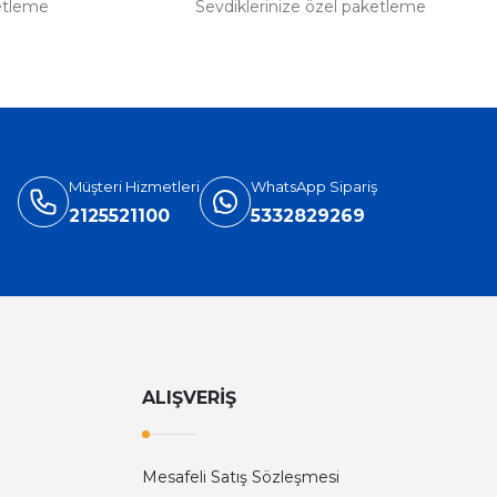
etleme
Sevdiklerinize özel paketleme
Müşteri Hizmetleri
WhatsApp Sipariş
2125521100
5332829269
ALIŞVERİŞ
Mesafeli Satış Sözleşmesi