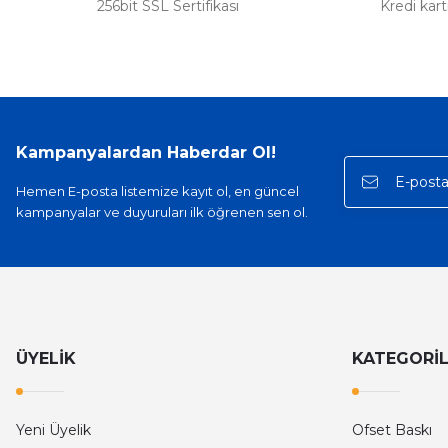
256bit SSL Sertifikası
Kredi kar
Kampanyalardan Haberdar Ol!
Hemen E-posta listemize kayıt ol, en güncel
kampanyalar ve duyuruları ilk öğrenen sen ol.
ÜYELİK
KATEGORİ
Yeni Üyelik
Ofset Baskı