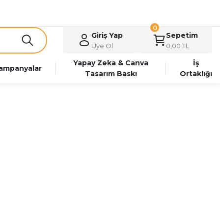
0
Giriş Yap
Sepetim
Üye Ol
0,00 TL
Yapay Zeka & Canva
İş
ampanyalar
Tasarım Baskı
Ortaklığı