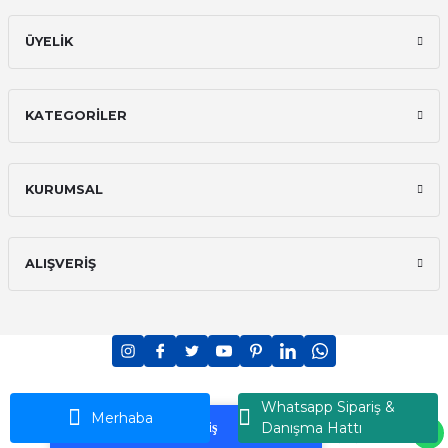
ÜYELİK
KATEGORİLER
KURUMSAL
ALIŞVERİŞ
PCI-DSS Ödeme Güvenliği
7/24 Canlı Destek
Whatsapp Sipariş &
Ransey © 2026 - Tüm Hakları Saklıdır
Merhaba
Danışma Hattı
Korumalı Alışveriş
iyzico Korumalı Alışveriş
ideasoft
ile
e-