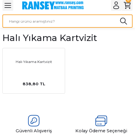
Geri Dön
Geri Dön
Geri Dön
Geri Dön
Geri Dön
Geri Dön
Geri Dön
eri
ı
nleri
 Ürünleri
ar
Halı Yıkama Kartvizit
Baskı
si
rünler
tiye
Halı Yıkama Kartvizit
deleri
ler
esi
838,80 TL
s Kağıdı
 Baskı
Güvenli Alışveriş
Kolay Ödeme Seçeneği