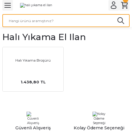
Geri Dön
Geri Dön
Geri Dön
Geri Dön
Geri Dön
Geri Dön
Geri Dön
eri
ı
nleri
 Ürünleri
ar
Halı Yıkama El Ilan
Baskı
si
rünler
tiye
Halı Yıkama Broşürü
deleri
ler
esi
1.438,80 TL
s Kağıdı
 Baskı
Güvenli Alışveriş
Kolay Ödeme Seçeneği