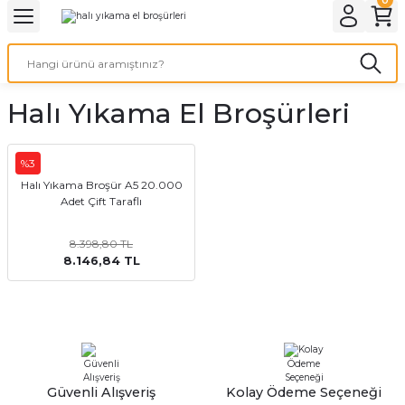
Geri Dön
Geri Dön
Geri Dön
Geri Dön
Geri Dön
Geri Dön
Geri Dön
eri
ı
nleri
 Ürünleri
ar
Halı Yıkama El Broşürleri
Baskı
si
rünler
tiye
%3
Halı Yıkama Broşür A5 20.000
Adet Çift Taraflı
deleri
ler
esi
8.398,80 TL
8.146,84 TL
s Kağıdı
 Baskı
Güvenli Alışveriş
Kolay Ödeme Seçeneği