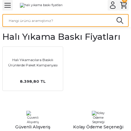
Geri Dön
Geri Dön
Geri Dön
Geri Dön
Geri Dön
Geri Dön
Geri Dön
eri
ı
nleri
 Ürünleri
ar
Halı Yıkama Baskı Fiyatları
Baskı
si
rünler
tiye
Halı Yıkamacılara Baskılı
Ürünlerde Paket Kampanyası
deleri
ler
esi
8.398,80 TL
s Kağıdı
 Baskı
Güvenli Alışveriş
Kolay Ödeme Seçeneği