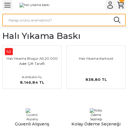
Geri Dön
Geri Dön
Geri Dön
Geri Dön
Geri Dön
Geri Dön
Geri Dön
eri
ı
nleri
 Ürünleri
ar
Halı Yıkama Baskı
Baskı
si
rünler
tiye
%3
Halı Yıkama Broşür A5 20.000
Halı Yıkama Kartvizit
Adet Çift Taraflı
deleri
ler
esi
8.398,80 TL
838,80 TL
8.146,84 TL
s Kağıdı
 Baskı
Güvenli Alışveriş
Kolay Ödeme Seçeneği