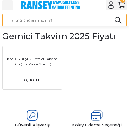
Geri Dön
Geri Dön
Geri Dön
Geri Dön
Geri Dön
Geri Dön
Geri Dön
eri
ı
nleri
 Ürünleri
ar
Gemici Takvim 2025 Fiyatı
Baskı
si
rünler
tiye
Kod-06 Büyük Gemici Takvim
Sarı (Tek Parça Spiralli)
deleri
ler
esi
0,00 TL
s Kağıdı
 Baskı
Güvenli Alışveriş
Kolay Ödeme Seçeneği