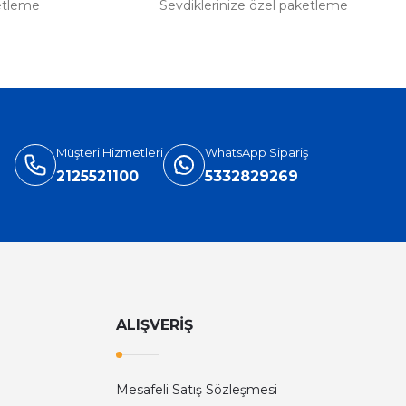
etleme
Sevdiklerinize özel paketleme
Müşteri Hizmetleri
WhatsApp Sipariş
2125521100
5332829269
ALIŞVERİŞ
Mesafeli Satış Sözleşmesi