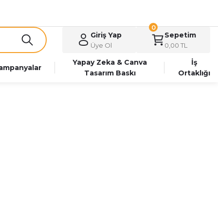
0
Giriş Yap
Sepetim
Üye Ol
0,00 TL
Yapay Zeka & Canva
İş
ampanyalar
Tasarım Baskı
Ortaklığı