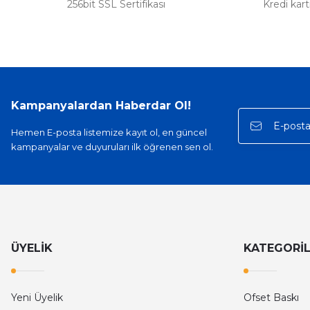
256bit SSL Sertifikası
Kredi kar
Kampanyalardan Haberdar Ol!
Hemen E-posta listemize kayıt ol, en güncel
kampanyalar ve duyuruları ilk öğrenen sen ol.
ÜYELİK
KATEGORİ
Yeni Üyelik
Ofset Baskı