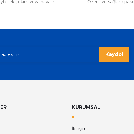
tıyla tek çekim veya havale
Özenli ve sağlam pak
Kaydol
LER
KURUMSAL
İletişim