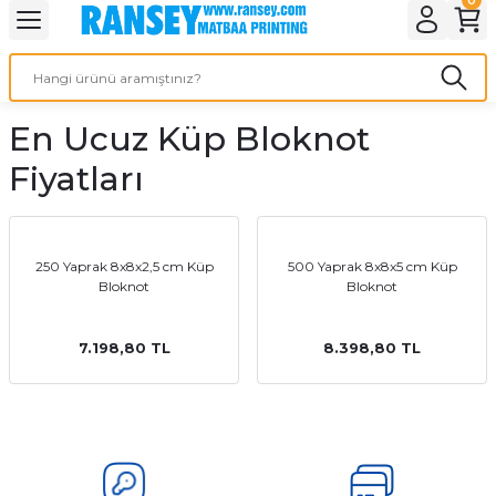
Geri Dön
Geri Dön
Geri Dön
Geri Dön
Geri Dön
Geri Dön
Geri Dön
eri
ı
nleri
 Ürünleri
ar
En Ucuz Küp Bloknot
Baskı
si
rünler
Fiyatları
tiye
deleri
ler
esi
250 Yaprak 8x8x2,5 cm Küp
500 Yaprak 8x8x5 cm Küp
Bloknot
Bloknot
7.198,80 TL
8.398,80 TL
s Kağıdı
 Baskı