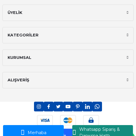
ÜYELİK
KATEGORİLER
KURUMSAL
ALIŞVERİŞ
PCI-DSS Ödeme Güvenliği
7/24 Canlı Destek
Whatsapp Sipariş &
Ransey © 2026 - Tüm Hakları Saklıdır
Merhaba
Danışma Hattı
Korumalı Alışveriş