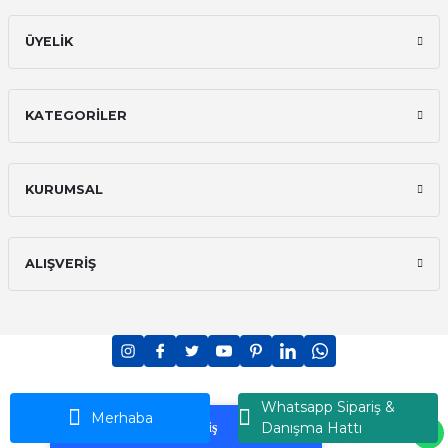
ÜYELİK
KATEGORİLER
KURUMSAL
ALIŞVERİŞ
PCI-DSS Ödeme Güvenliği
7/24 Canlı Destek
Whatsapp Sipariş &
Ransey © 2026 - Tüm Hakları Saklıdır
Merhaba
Danışma Hattı
Korumalı Alışveriş
iyzico Korumalı Alışveriş
ideasoft
ile
e-