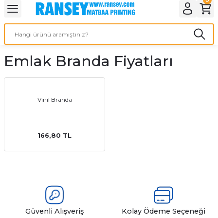
Geri Dön
Geri Dön
Geri Dön
Geri Dön
Geri Dön
Geri Dön
Geri Dön
eri
ı
nleri
 Ürünleri
ar
Emlak Branda Fiyatları
Baskı
si
rünler
tiye
Vinil Branda
deleri
ler
esi
166,80 TL
s Kağıdı
 Baskı
Güvenli Alışveriş
Kolay Ödeme Seçeneği