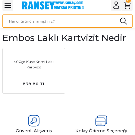
Geri Dön
Geri Dön
Geri Dön
Geri Dön
Geri Dön
Geri Dön
Geri Dön
eri
ı
nleri
 Ürünleri
ar
Embos Laklı Kartvizit Nedir
Baskı
si
rünler
tiye
400gr Kuşe Kısmi Laklı
Kartvizit
deleri
ler
esi
838,80 TL
s Kağıdı
 Baskı
Güvenli Alışveriş
Kolay Ödeme Seçeneği