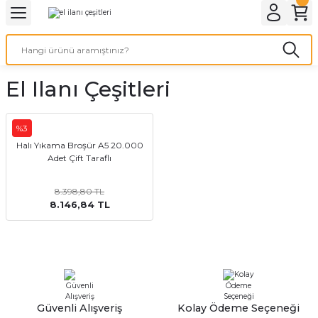
Geri Dön
Geri Dön
Geri Dön
Geri Dön
Geri Dön
Geri Dön
Geri Dön
eri
ı
nleri
 Ürünleri
ar
El Ilanı Çeşitleri
Baskı
si
rünler
tiye
%3
Halı Yıkama Broşür A5 20.000
Adet Çift Taraflı
deleri
ler
esi
8.398,80 TL
8.146,84 TL
s Kağıdı
 Baskı
Güvenli Alışveriş
Kolay Ödeme Seçeneği