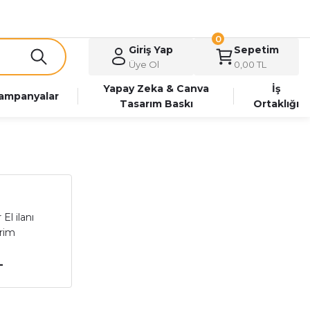
0
Giriş Yap
Sepetim
Üye Ol
0,00 TL
Yapay Zeka & Canva
İş
ampanyalar
Tasarım Baskı
Ortaklığı
El ilanı
rim
L