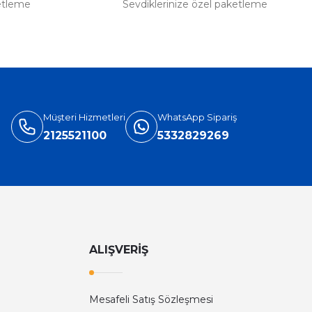
etleme
Sevdiklerinize özel paketleme
Müşteri Hizmetleri
WhatsApp Sipariş
2125521100
5332829269
ALIŞVERİŞ
Mesafeli Satış Sözleşmesi