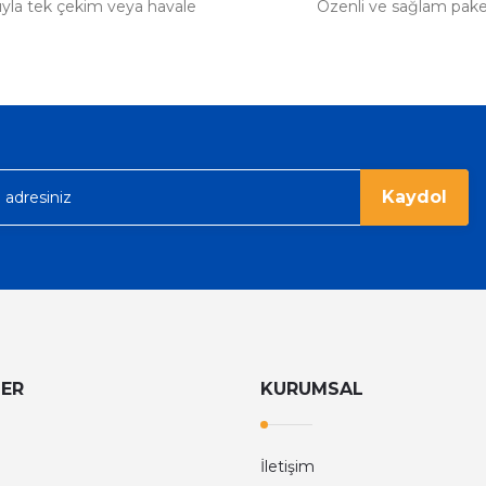
tıyla tek çekim veya havale
Özenli ve sağlam pak
Kaydol
LER
KURUMSAL
İletişim