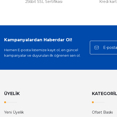
256bit SSL Sertifikası
Kredi kar
Kampanyalardan Haberdar Ol!
Hemen E-posta listemize kayıt ol, en güncel
kampanyalar ve duyuruları ilk öğrenen sen ol.
ÜYELİK
KATEGORİ
Yeni Üyelik
Ofset Baskı