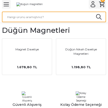
Geri Dön
Geri Dön
Geri Dön
Geri Dön
Geri Dön
Geri Dön
Geri Dön
eri
ı
nleri
 Ürünleri
ar
Düğün Magnetleri
Baskı
si
rünler
tiye
Magnet Davetiye
Düğün Nikah Davetiye
Magnetleri
deleri
ler
esi
1.678,80 TL
1.198,80 TL
s Kağıdı
 Baskı
Güvenli Alışveriş
Kolay Ödeme Seçeneği