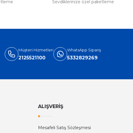
etleme
Sevdiklerinize özel paketleme
Müşteri Hizmetleri
WhatsApp Sipariş
2125521100
5332829269
ALIŞVERİŞ
Mesafeli Satış Sözleşmesi