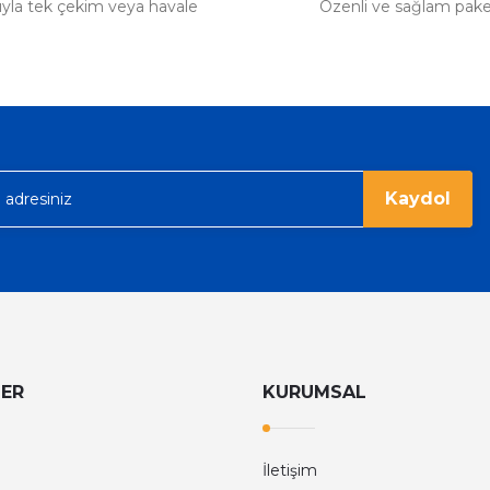
tıyla tek çekim veya havale
Özenli ve sağlam pak
Kaydol
LER
KURUMSAL
İletişim