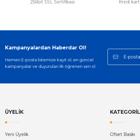
256bit SSL Sertifikası
Kredi kar
Kampanyalardan Haberdar Ol!
Hemen E-posta listemize kayıt ol, en güncel
kampanyalar ve duyuruları ilk öğrenen sen ol.
ÜYELİK
KATEGORİ
Yeni Üyelik
Ofset Baskı