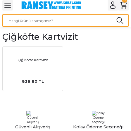
Geri Dön
Geri Dön
Geri Dön
Geri Dön
Geri Dön
Geri Dön
Geri Dön
eri
ı
nleri
 Ürünleri
ar
Çiğköfte Kartvizit
Baskı
si
rünler
tiye
Çiğ Köfte Kartvizit
deleri
ler
esi
838,80 TL
s Kağıdı
 Baskı
Güvenli Alışveriş
Kolay Ödeme Seçeneği