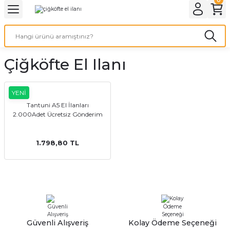
Geri Dön
Geri Dön
Geri Dön
Geri Dön
Geri Dön
Geri Dön
Geri Dön
eri
ı
nleri
 Ürünleri
ar
Çiğköfte El Ilanı
Baskı
si
rünler
tiye
YENİ
Tantuni A5 El İlanları
2.000Adet Ücretsiz Gönderim
deleri
ler
esi
1.798,80 TL
s Kağıdı
 Baskı
Güvenli Alışveriş
Kolay Ödeme Seçeneği