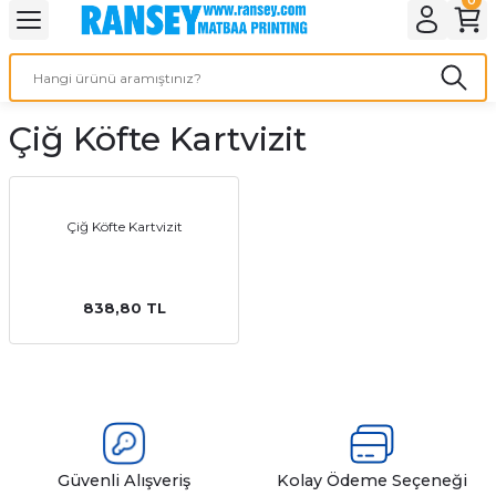
Geri Dön
Geri Dön
Geri Dön
Geri Dön
Geri Dön
Geri Dön
Geri Dön
eri
ı
nleri
 Ürünleri
ar
Çiğ Köfte Kartvizit
Baskı
si
rünler
tiye
Çiğ Köfte Kartvizit
deleri
ler
esi
838,80 TL
s Kağıdı
 Baskı
Güvenli Alışveriş
Kolay Ödeme Seçeneği