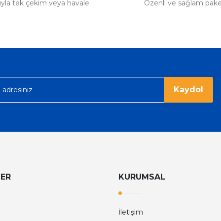
tıyla tek çekim veya havale
Özenli ve sağlam pak
Kaydol
LER
KURUMSAL
İletişim