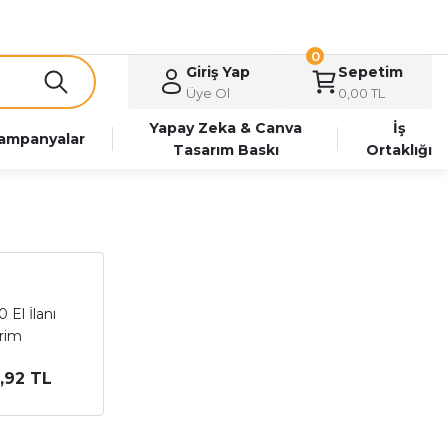
0
Giriş Yap
Sepetim
Üye Ol
0,00 TL
Yapay Zeka & Canva
İş
ampanyalar
Tasarım Baskı
Ortaklığı
El İlanı
rim
,92 TL