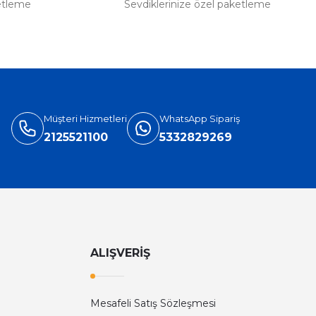
etleme
Sevdiklerinize özel paketleme
Müşteri Hizmetleri
WhatsApp Sipariş
2125521100
5332829269
ALIŞVERİŞ
Mesafeli Satış Sözleşmesi