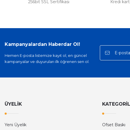
256bit SSL Sertifikası
Kredi kar
Kampanyalardan Haberdar Ol!
Hemen E-posta listemize kayıt ol, en güncel
kampanyalar ve duyuruları ilk öğrenen sen ol.
ÜYELİK
KATEGORİ
Yeni Üyelik
Ofset Baskı