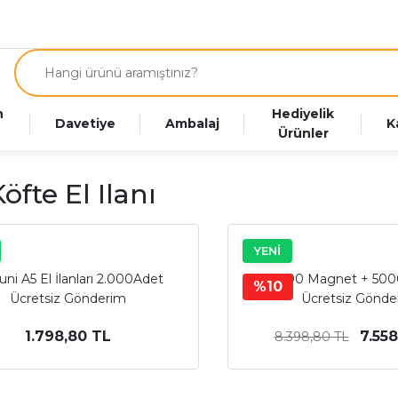
n
Hediyelik
Davetiye
Ambalaj
K
Ürünler
öfte El Ilanı
YENİ
uni A5 El İlanları 2.000Adet
5000 Magnet + 5000 
%10
Ücretsiz Gönderim
Ücretsiz Gönde
1.798,80 TL
7.558
8.398,80 TL