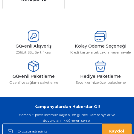
emler
Güvenli Alışveriş
Kolay Ödeme Seçeneği
256bit SSL Sertifikası
Kredi kartıyla tek çekim veya havale
Güvenli Paketleme
Hediye Paketleme
Özenli ve sağlam paketleme
Sevdiklerinize özel paketleme
Kampanyalardan Haberdar Ol!
Hemen E-posta listemize kayıt ol, en güncel kampanyalar ve
duyuruları ilk öğrenen sen ol.
Kaydol