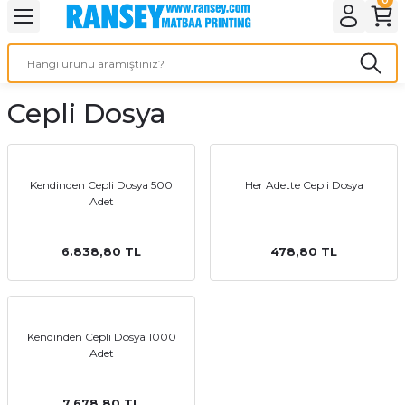
Geri Dön
Geri Dön
Geri Dön
Geri Dön
Geri Dön
Geri Dön
Geri Dön
eri
ı
nleri
 Ürünleri
ar
Cepli Dosya
Baskı
si
rünler
tiye
Kendinden Cepli Dosya 500
Her Adette Cepli Dosya
Adet
deleri
ler
esi
6.838,80 TL
478,80 TL
s Kağıdı
Kendinden Cepli Dosya 1000
Adet
 Baskı
7.678,80 TL