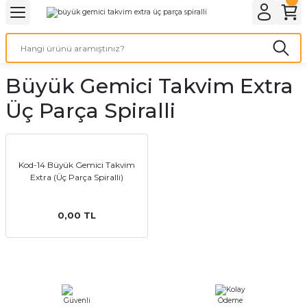
Geri Dön
Geri Dön
Geri Dön
Geri Dön
Geri Dön
Geri Dön
Geri Dön
eri
ı
nleri
 Ürünleri
ar
Büyük Gemici Takvim Extra
Baskı
si
rünler
Üç Parça Spiralli
tiye
deleri
ler
esi
Kod-14 Büyük Gemici Takvim
Extra (Üç Parça Spiralli)
0,00 TL
s Kağıdı
 Baskı