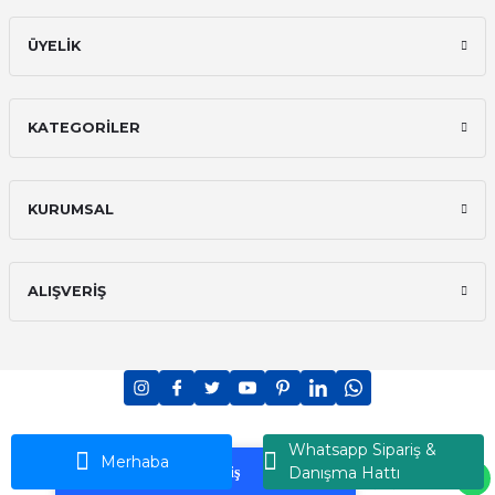
ÜYELİK
KATEGORİLER
KURUMSAL
ALIŞVERİŞ
PCI-DSS Ödeme Güvenliği
7/24 Canlı Destek
Whatsapp Sipariş &
Ransey © 2026 - Tüm Hakları Saklıdır
Merhaba
Danışma Hattı
Korumalı Alışveriş
iyzico Korumalı Alışveriş
ideasoft
ile
e-