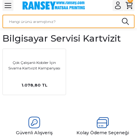
Geri Dön
Geri Dön
Geri Dön
Geri Dön
Geri Dön
Geri Dön
Geri Dön
eri
ı
nleri
 Ürünleri
ar
Bilgisayar Servisi Kartvizit
Baskı
si
rünler
tiye
Çok Çalışanlı Kobiler İçin
Sıvama Kartvizit Kampanyası
deleri
ler
esi
1.078,80 TL
s Kağıdı
 Baskı
Güvenli Alışveriş
Kolay Ödeme Seçeneği