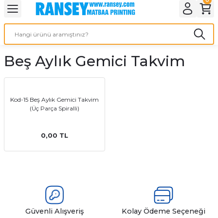
Geri Dön
Geri Dön
Geri Dön
Geri Dön
Geri Dön
Geri Dön
Geri Dön
eri
ı
nleri
 Ürünleri
ar
Beş Aylık Gemici Takvim
Baskı
si
rünler
tiye
Kod-15 Beş Aylık Gemici Takvim
(Üç Parça Spiralli)
deleri
ler
esi
0,00 TL
s Kağıdı
 Baskı
Güvenli Alışveriş
Kolay Ödeme Seçeneği