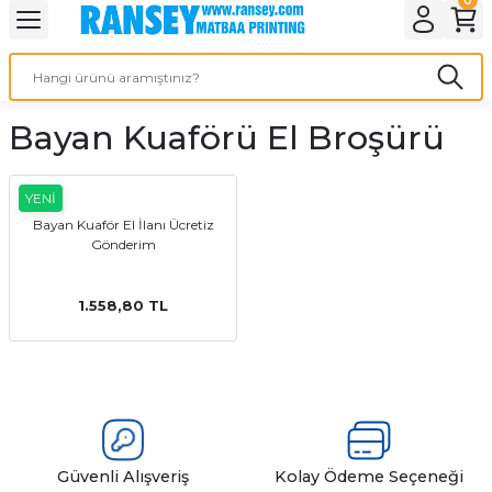
Geri Dön
Geri Dön
Geri Dön
Geri Dön
Geri Dön
Geri Dön
Geri Dön
eri
ı
nleri
 Ürünleri
ar
Bayan Kuaförü El Broşürü
Baskı
si
rünler
tiye
YENİ
Bayan Kuaför El İlanı Ücretiz
Gönderim
deleri
ler
esi
1.558,80 TL
s Kağıdı
 Baskı
Güvenli Alışveriş
Kolay Ödeme Seçeneği