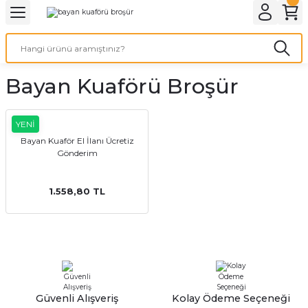
Geri Dön
Geri Dön
Geri Dön
Geri Dön
Geri Dön
Geri Dön
Geri Dön
eri
ı
nleri
 Ürünleri
ar
Bayan Kuaförü Broşür
Baskı
si
rünler
tiye
YENİ
Bayan Kuaför El İlanı Ücretiz
Gönderim
deleri
ler
esi
1.558,80 TL
s Kağıdı
 Baskı
Güvenli Alışveriş
Kolay Ödeme Seçeneği