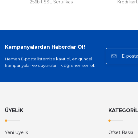
256bit SSL Sertifikası
Kredi kar
Kampanyalardan Haberdar Ol!
Hemen E-posta listemize kayıt ol, en güncel
kampanyalar ve duyuruları ilk öğrenen sen ol.
ÜYELİK
KATEGORİ
Yeni Üyelik
Ofset Baskı