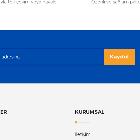
tıyla tek çekim veya havale
Özenli ve sağlam pak
Kaydol
LER
KURUMSAL
İletişim