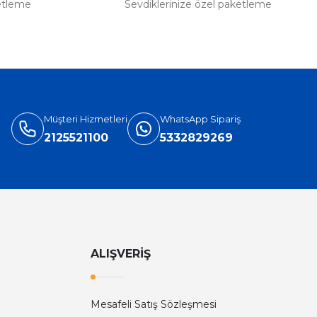
etleme
Sevdiklerinize özel paketleme
Müşteri Hizmetleri
WhatsApp Sipariş
2125521100
5332829269
ALIŞVERİŞ
Mesafeli Satış Sözleşmesi