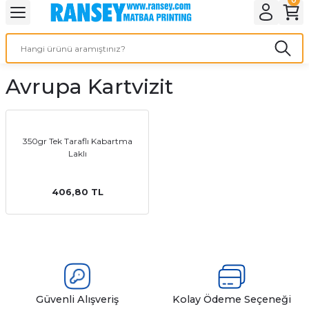
Geri Dön
Geri Dön
Geri Dön
Geri Dön
Geri Dön
Geri Dön
Geri Dön
eri
ı
nleri
 Ürünleri
ar
Avrupa Kartvizit
Baskı
si
rünler
tiye
350gr Tek Taraflı Kabartma
Laklı
deleri
ler
esi
406,80 TL
s Kağıdı
 Baskı
Güvenli Alışveriş
Kolay Ödeme Seçeneği