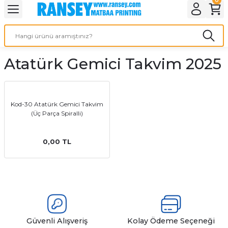
Geri Dön
Geri Dön
Geri Dön
Geri Dön
Geri Dön
Geri Dön
Geri Dön
eri
ı
nleri
 Ürünleri
ar
Atatürk Gemici Takvim 2025
Baskı
si
rünler
tiye
Kod-30 Atatürk Gemici Takvim
(Üç Parça Spiralli)
deleri
ler
esi
0,00 TL
s Kağıdı
 Baskı
Güvenli Alışveriş
Kolay Ödeme Seçeneği