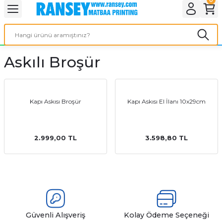
Geri Dön
Geri Dön
Geri Dön
Geri Dön
Geri Dön
Geri Dön
Geri Dön
eri
ı
nleri
 Ürünleri
ar
Askılı Broşür
Baskı
si
rünler
tiye
Kapı Askısı Broşür
Kapı Askısı El İlanı 10x29cm
deleri
ler
esi
2.999,00 TL
3.598,80 TL
s Kağıdı
 Baskı
Güvenli Alışveriş
Kolay Ödeme Seçeneği