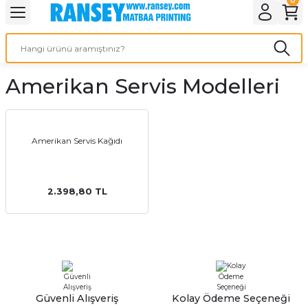
Geri Dön
Geri Dön
Geri Dön
Geri Dön
Geri Dön
Geri Dön
Geri Dön
eri
ı
nleri
 Ürünleri
ar
Amerikan Servis Modelleri
Baskı
si
rünler
tiye
Amerikan Servis Kağıdı
deleri
ler
esi
2.398,80 TL
s Kağıdı
 Baskı
Güvenli Alışveriş
Kolay Ödeme Seçeneği