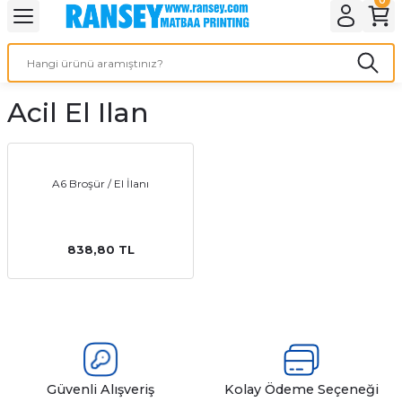
Geri Dön
Geri Dön
Geri Dön
Geri Dön
Geri Dön
Geri Dön
Geri Dön
eri
ı
nleri
 Ürünleri
ar
Acil El Ilan
Baskı
si
rünler
tiye
A6 Broşür / El İlanı
deleri
ler
esi
838,80 TL
s Kağıdı
 Baskı
Güvenli Alışveriş
Kolay Ödeme Seçeneği