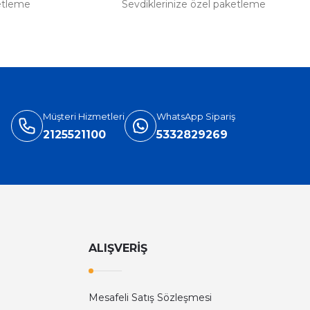
etleme
Sevdiklerinize özel paketleme
Müşteri Hizmetleri
WhatsApp Sipariş
2125521100
5332829269
ALIŞVERİŞ
Mesafeli Satış Sözleşmesi