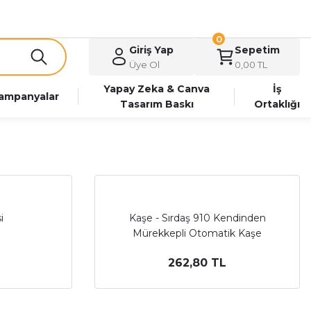
0
Giriş Yap
Sepetim
Üye Ol
0,00 TL
Yapay Zeka & Canva
İş
ampanyalar
Tasarım Baskı
Ortaklığı
i
Kaşe - Sırdaş 910 Kendinden
Mürekkepli Otomatik Kaşe
262,80 TL