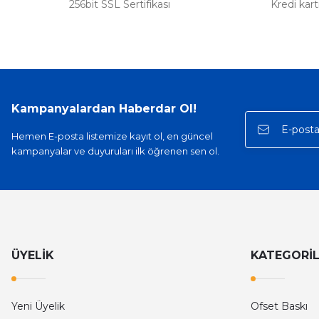
256bit SSL Sertifikası
Kredi kar
Kampanyalardan Haberdar Ol!
Hemen E-posta listemize kayıt ol, en güncel
kampanyalar ve duyuruları ilk öğrenen sen ol.
ÜYELİK
KATEGORİ
Yeni Üyelik
Ofset Baskı