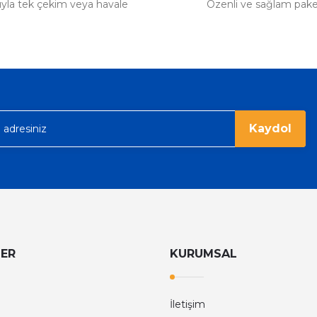
tıyla tek çekim veya havale
Özenli ve sağlam pak
Kaydol
LER
KURUMSAL
İletişim