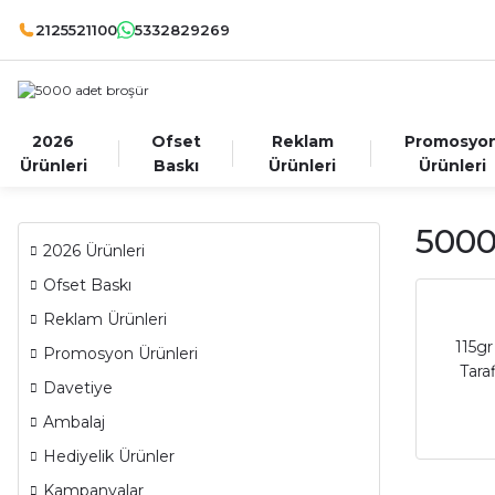
2125521100
5332829269
2026
Ofset
Reklam
Promosyo
Ürünleri
Baskı
Ürünleri
Ürünleri
5000
2026 Ürünleri
Ofset Baskı
Reklam Ürünleri
115gr
Promosyon Ürünleri
Tara
Davetiye
Ambalaj
Hediyelik Ürünler
Kampanyalar