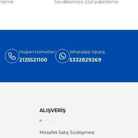
etleme
Sevdiklerinize özel paketleme
Müşteri Hizmetleri
WhatsApp Sipariş
2125521100
5332829269
ALIŞVERİŞ
Mesafeli Satış Sözleşmesi