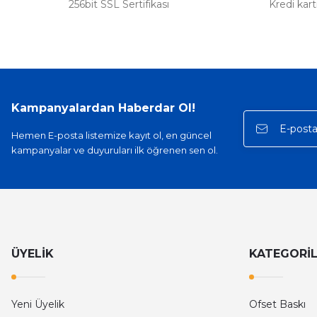
256bit SSL Sertifikası
Kredi kar
Kampanyalardan Haberdar Ol!
Hemen E-posta listemize kayıt ol, en güncel
kampanyalar ve duyuruları ilk öğrenen sen ol.
ÜYELİK
KATEGORİ
Yeni Üyelik
Ofset Baskı