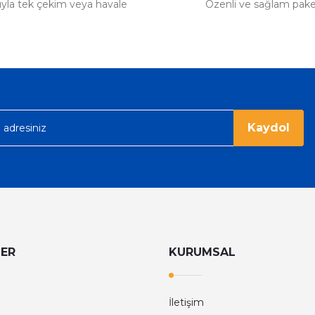
tıyla tek çekim veya havale
Özenli ve sağlam pak
Kaydol
LER
KURUMSAL
İletişim