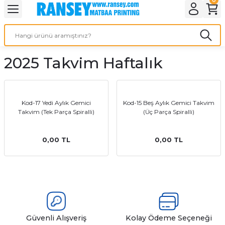
Geri Dön
Geri Dön
Geri Dön
Geri Dön
Geri Dön
Geri Dön
Geri Dön
eri
ı
nleri
 Ürünleri
ar
2025 Takvim Haftalık
Baskı
si
rünler
tiye
Kod-17 Yedi Aylık Gemici
Kod-15 Beş Aylık Gemici Takvim
Takvim (Tek Parça Spiralli)
(Üç Parça Spiralli)
deleri
ler
esi
0,00 TL
0,00 TL
s Kağıdı
 Baskı
Güvenli Alışveriş
Kolay Ödeme Seçeneği