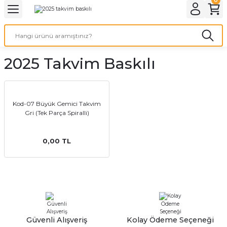
Geri Dön
Geri Dön
Geri Dön
Geri Dön
Geri Dön
Geri Dön
Geri Dön
eri
ı
nleri
 Ürünleri
ar
2025 Takvim Baskılı
Baskı
si
rünler
tiye
Kod-07 Büyük Gemici Takvim
Gri (Tek Parça Spiralli)
deleri
ler
esi
0,00 TL
s Kağıdı
 Baskı
Güvenli Alışveriş
Kolay Ödeme Seçeneği