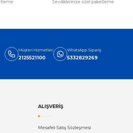
etleme
Sevdiklerinize özel paketleme
Müşteri Hizmetleri
WhatsApp Sipariş
2125521100
5332829269
ALIŞVERİŞ
Mesafeli Satış Sözleşmesi