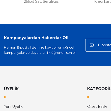
256bit SSL Sertifikası
Kredi kar
Kampanyalardan Haberdar Ol!
Hemen E-posta listemize kayıt ol, en güncel
kampanyalar ve duyuruları ilk öğrenen sen ol.
ÜYELİK
KATEGORİ
Yeni Üyelik
Ofset Baskı