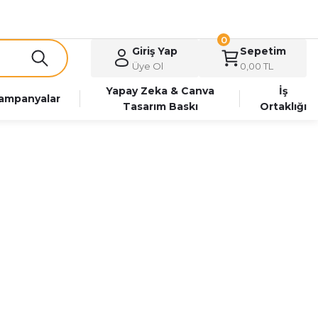
0
Giriş Yap
Sepetim
Üye Ol
0,00 TL
Yapay Zeka & Canva
İş
ampanyalar
Tasarım Baskı
Ortaklığı