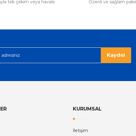
tıyla tek çekim veya havale
Özenli ve sağlam pak
Kaydol
LER
KURUMSAL
İletişim