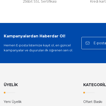
256bit SSL Sertifikası
Kredi kar
Kampanyalardan Haberdar Ol!
Hemen E-posta listemize kayıt ol, en güncel
kampanyalar ve duyuruları ilk öğrenen sen ol.
ÜYELİK
KATEGORİ
Yeni Üyelik
Ofset Baskı