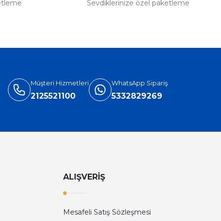
etleme
Sevdiklerinize özel paketleme
Müşteri Hizmetleri
WhatsApp Sipariş
2125521100
5332829269
ALIŞVERİŞ
Mesafeli Satış Sözleşmesi