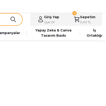
0
Giriş Yap
Sepetim
Üye Ol
0,00 TL
Yapay Zeka & Canva
İş
ampanyalar
Tasarım Baskı
Ortaklığı