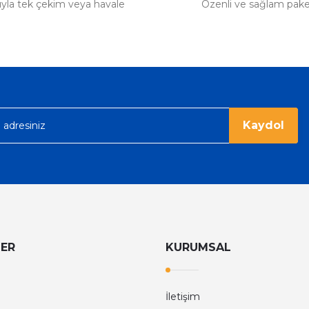
tıyla tek çekim veya havale
Özenli ve sağlam pak
Kaydol
LER
KURUMSAL
İletişim