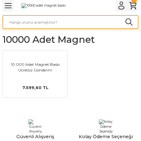
Geri Dön
Geri Dön
Geri Dön
Geri Dön
Geri Dön
Geri Dön
Geri Dön
eri
ı
nleri
 Ürünleri
ar
10000 Adet Magnet
Baskı
si
rünler
tiye
10.000 Adet Magnet Baskı
Ücretsiz Gönderim
deleri
ler
esi
7.599,60 TL
s Kağıdı
 Baskı
Güvenli Alışveriş
Kolay Ödeme Seçeneği