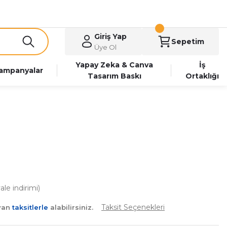
Giriş Yap
Sepetim
Üye Ol
Yapay Zeka & Canva
İş
ampanyalar
Tasarım Baskı
Ortaklığı
le indirimi)
Taksit Seçenekleri
ayan
taksitlerle
alabilirsiniz.