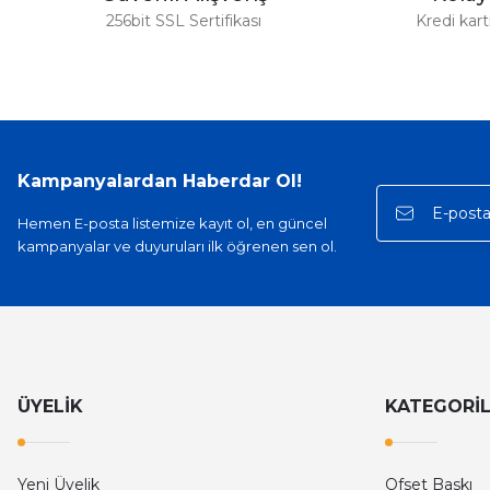
256bit SSL Sertifikası
Kredi kar
Kampanyalardan Haberdar Ol!
Hemen E-posta listemize kayıt ol, en güncel
kampanyalar ve duyuruları ilk öğrenen sen ol.
ÜYELİK
KATEGORİ
Yeni Üyelik
Ofset Baskı