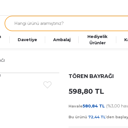
n
Hediyelik
Davetiye
Ambalaj
K
Ürünler
AĞI
TÖREN BAYRAĞI
598,80 TL
580,84 TL
(%3,00 hava
Havale
Bu ürünü
72,44 TL
’den başl