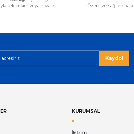
tıyla tek çekim veya havale
Özenli ve sağlam pak
Gönder
Kaydol
LER
KURUMSAL
İletişim