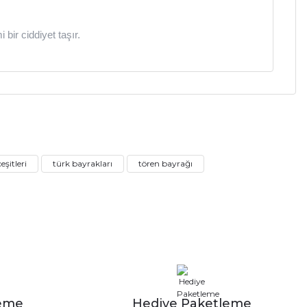
bir ciddiyet taşır.
a iletebilirsiniz.
eşitleri
türk bayrakları
tören bayrağı
leme
Hediye Paketleme