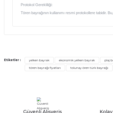
Protokol Gerekliliği:
Tören bayrağının kullanımı resmi protokollere tabidir. Bu
Bu ürünün fiyat bilgisi, resim, ürün açıklamalarında ve diğer ko
Görüş ve önerileriniz için teşekkür ederiz.
Etiketler :
yelken bayrak
ekonomik yelken bayrak
plaj 
Ürün resmi kalitesiz, bozuk veya görüntülenemiyor.
tören bayrağı fiyatları
tolunay ören türk bayrağı
Ürün açıklamasında eksik bilgiler bulunuyor.
Ürün bilgilerinde hatalar bulunuyor.
Ürün fiyatı diğer sitelerden daha pahalı.
Bu ürüne benzer farklı alternatifler olmalı.
Güvenli Alışveriş
Kola