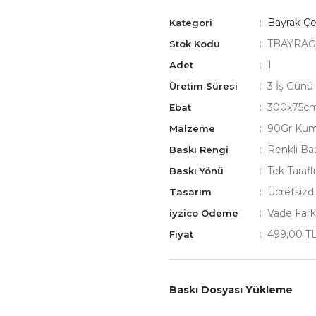
Bayrak Çeş
Kategori
TBAYRAĞI
Stok Kodu
1
Adet
3 İş Günü
Üretim Süresi
300x75c
Ebat
90Gr Ku
Malzeme
Renkli Ba
Baskı Rengi
Tek Tarafl
Baskı Yönü
Ücretsizdi
Tasarım
Vade Fark
iyzico Ödeme
499,00 T
Fiyat
Baskı Dosyası Yükleme