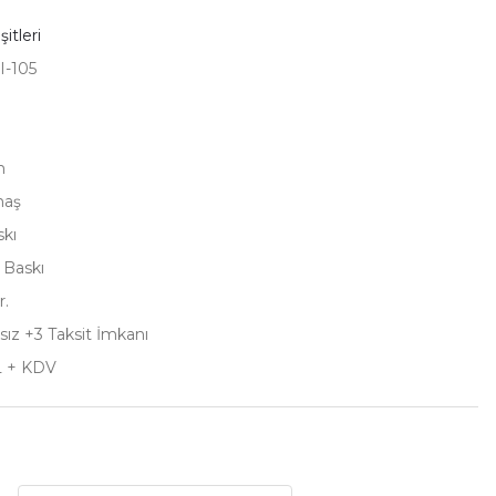
itleri
-105
m
maş
skı
ı Baskı
r.
sız +3 Taksit İmkanı
L + KDV