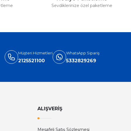
etleme
Sevdiklerinize özel paketleme
Müşteri Hizmetleri
WhatsApp Sipariş
2125521100
5332829269
ALIŞVERİŞ
Mesafeli Satış Sözleşmesi