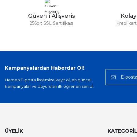
Güvenli Alışveriş
Kola
256bit SSL Sertifikası
Kredi kar
Kampanyalardan Haberdar Ol!
Hemen E-posta listemize kayıt ol, en güncel
kampanyalar ve duyuruları ilk öğrenen sen ol.
ÜYELİK
KATEGORİ