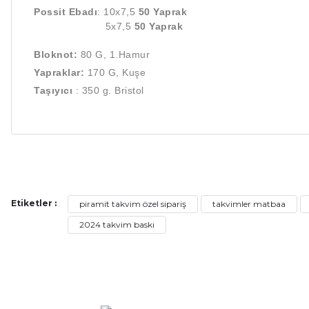
Possit Ebadı
: 10x7,5
50 Yaprak
5x7,5
50 Yaprak
Bloknot:
80 G, 1.Hamur
Yapraklar:
170 G, Kuşe
Taşıyıcı
:
350 g. Bristol
Bu ürünün fiyat bilgisi, resim, ürün açıklamalarında ve diğer ko
Görüş ve önerileriniz için teşekkür ederiz.
Etiketler :
piramit takvim özel sipariş
takvimler matbaa
Ürün resmi kalitesiz, bozuk veya görüntülenemiyor.
2024 takvim baskı
Ürün açıklamasında eksik bilgiler bulunuyor.
Ürün bilgilerinde hatalar bulunuyor.
Ürün fiyatı diğer sitelerden daha pahalı.
Bu ürüne benzer farklı alternatifler olmalı.