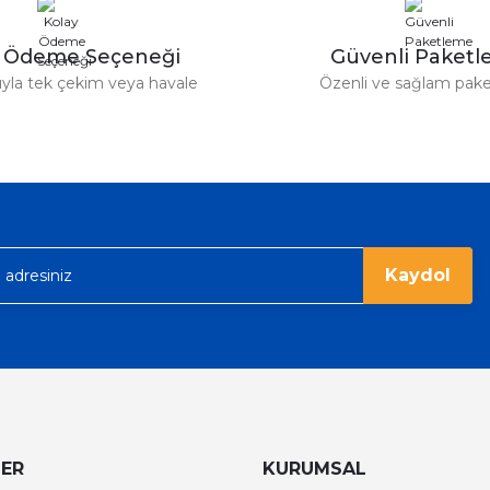
y Ödeme Seçeneği
Güvenli Paket
tıyla tek çekim veya havale
Özenli ve sağlam pak
Gönder
Kaydol
LER
KURUMSAL