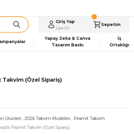
Giriş Yap
Sepetim
Üye Ol
Yapay Zeka & Canva
İş
ampanyalar
Tasarım Baskı
Ortaklığı
t Takvim (Özel Sipariş)
n Ürünleri
,
2026 Takvim Modeleri
,
Piramit Takvim
sitli Piramit Takvim (Özel Sipariş)