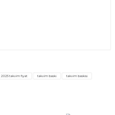
a iletebilirsiniz.
2025 takvim fiyat
takvim baskı
takvim baskısı