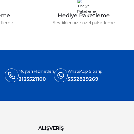
leme
Hediye Paketleme
etleme
Sevdiklerinize özel paketleme
Müşteri Hizmetleri
WhatsApp Sipariş
2125521100
5332829269
ALIŞVERİŞ