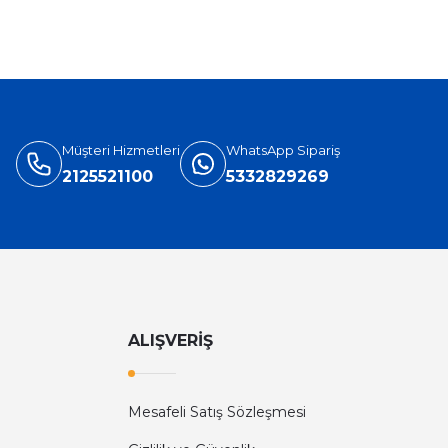
Müşteri Hizmetleri
WhatsApp Sipariş
2125521100
5332829269
ALIŞVERİŞ
Mesafeli Satış Sözleşmesi