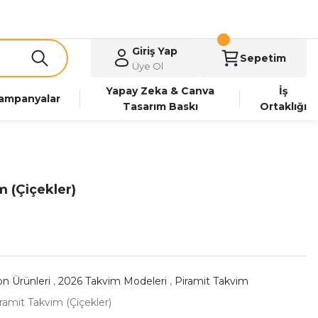
Giriş Yap
Sepetim
Üye Ol
Yapay Zeka & Canva
İş
ampanyalar
Tasarım Baskı
Ortaklığı
 (Çiçekler)
n Ürünleri
,
2026 Takvim Modeleri
,
Piramit Takvim
ramit Takvim (Çiçekler)