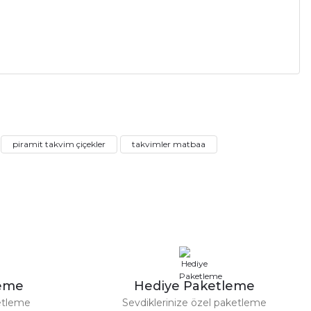
a iletebilirsiniz.
piramit takvim çiçekler
takvimler matbaa
leme
Hediye Paketleme
etleme
Sevdiklerinize özel paketleme