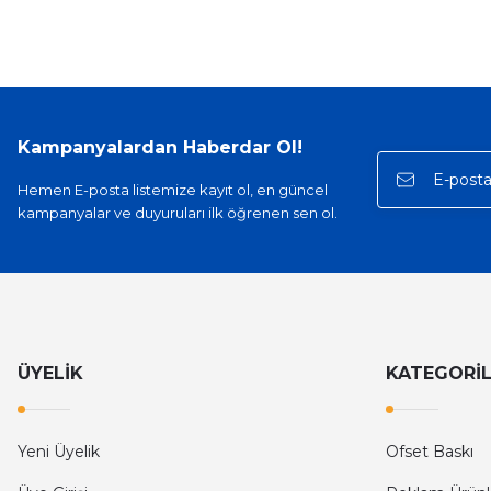
Kampanyalardan Haberdar Ol!
Hemen E-posta listemize kayıt ol, en güncel
kampanyalar ve duyuruları ilk öğrenen sen ol.
ÜYELİK
KATEGORİ
Yeni Üyelik
Ofset Baskı