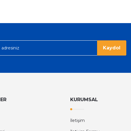
Gönder
Kaydol
LER
KURUMSAL
İletişim