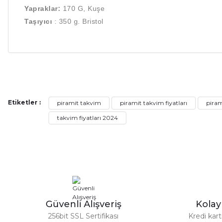
Yapraklar:
170 G, Kuşe
Taşıyıcı
:
350 g. Bristol
Bu ürünün fiyat bilgisi, resim, ürün açıklamalarında ve diğer ko
Görüş ve önerileriniz için teşekkür ederiz.
Etiketler :
piramit takvim
piramit takvim fiyatları
piram
Ürün resmi kalitesiz, bozuk veya görüntülenemiyor.
takvim fiyatları 2024
Ürün açıklamasında eksik bilgiler bulunuyor.
Ürün bilgilerinde hatalar bulunuyor.
Ürün fiyatı diğer sitelerden daha pahalı.
Bu ürüne benzer farklı alternatifler olmalı.
Güvenli Alışveriş
Kola
256bit SSL Sertifikası
Kredi kar