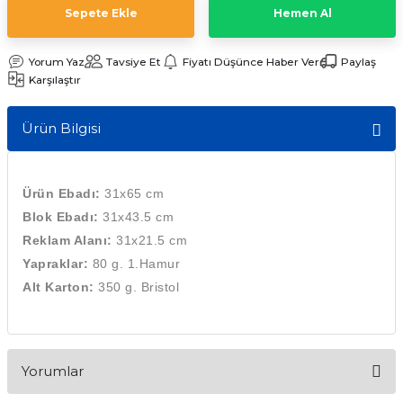
Sepete Ekle
Hemen Al
Yorum Yaz
Tavsiye Et
Fiyatı Düşünce Haber Ver
Paylaş
emler
Karşılaştır
Ürün Bilgisi
Ürün Ebadı:
31x65 cm
Blok Ebadı:
3
1x43.5 cm
Reklam Alanı:
3
1x21.5 cm
Yapraklar:
80 g. 1.Hamur
Alt Karton:
350 g. Bristol
Yorumlar