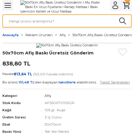
Geri Dön
Geri Dön
Geri Dön
Geri Dön
Geri Dön
Geri Dön
Geri Dön
eri
ı
nleri
 Ürünleri
ar
Anasayfa
Reklam Ürünleri
Afiş
50x70cm Afiş Baskı Ücretsiz Gönderi
Baskı
si
rünler
50x70cm Afiş Baskı Ücretsiz Gönderim
tiye
838,80 TL
deleri
ler
esi
Havale
813,64 TL
(%3,00 havale indirimi)
Taksit Seçenekleri
Bu ürünü
101,48 TL
’den başlayan
taksitlerle
alabilirsiniz.
Afiş
Kategori
s Kağıdı
AFS50X70105GR
Stok Kodu
105 gr. Kuşe
Kağıt
3 İş Günü
Üretim Süresi
50x70cm
Ebat
 Baskı
Tek Yön Renkli
Baskı Yönü