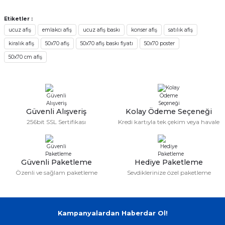
Görüş ve önerileriniz için teşekkür ederiz.
Etiketler :
Sitemize ilk yorumu siz yapın!
ucuz afiş
emlakcı afiş
ucuz afiş baskı
konser afiş
satılık afiş
Ürün resmi kalitesiz, bozuk veya görüntülenemiyor.
kiralık afiş
50x70 afiş
50x70 afiş baskı fiyatı
50x70 poster
Ürün açıklamasında eksik bilgiler bulunuyor.
Deneyimini Paylaş
50x70 cm afiş
Ürün bilgilerinde hatalar bulunuyor.
Ürün fiyatı diğer sitelerden daha pahalı.
Bu ürüne benzer farklı alternatifler olmalı.
Güvenli Alışveriş
Kolay Ödeme Seçeneği
256bit SSL Sertifikası
Kredi kartıyla tek çekim veya havale
Gönder
Güvenli Paketleme
Hediye Paketleme
Özenli ve sağlam paketleme
Sevdiklerinize özel paketleme
Kampanyalardan Haberdar Ol!