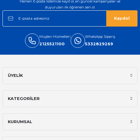
Hemen E-posta listemize kayıt ol, en güncel kampanyalar ve
duyuruları ilk öğrenen sen ol.
Kaydol
Müşteri Hizmetleri
WhatsApp Sipariş
2125521100
5332829269
ÜYELİK
KATEGORİLER
KURUMSAL