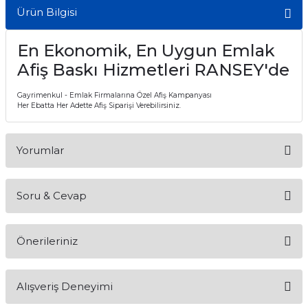
Ürün Bilgisi
En Ekonomik, En Uygun Emlak
Afiş Baskı Hizmetleri RANSEY'de
Gayrimenkul - Emlak Firmalarına Özel Afiş Kampanyası
Her Ebatta Her Adette Afiş Siparişi Verebilirsiniz.
Yorumlar
Soru & Cevap
Bu ürüne ilk yorumu siz yapın!
Önerileriniz
Yorum Yaz
Ürün hakkında henüz soru sorulmamış.
Bu ürünün fiyat bilgisi, resim, ürün açıklamalarında ve diğer
Alışveriş Deneyimi
konularda yetersiz gördüğünüz noktaları öneri formunu
Soru Sor
kullanarak tarafımıza iletebilirsiniz.