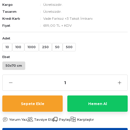
Ücretisizdir.
Kargo
Ücretsizdir.
Tasarım
Vade Farksız +3 Taksit İmkanı
Kredi Kartı
emler
699,00 TL + KDV
Fiyat
Adet
10
100
1000
250
50
500
Ebat
50x70 cm
Sepete Ekle
Hemen Al
Yorum Yaz
Tavsiye Et
Paylaş
Karşılaştır